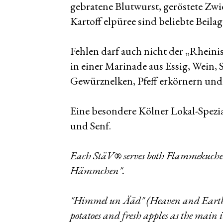
gebratene Blutwurst, geröstete Zw
Kartoff elpüree sind beliebte Beilag
Fehlen darf auch nicht der „Rheini
in einer Marinade aus Essig, Wein
Gewürznelken, Pfeff erkörnern und 
Eine besondere Kölner Lokal-Spezia
und Senf.
Each StäV® serves both Flammekuchen
Hämmchen".
"Himmel un Ääd" (Heaven and Earth) i
potatoes and fresh apples as the main i