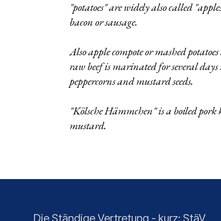
"potatoes" are widely also called "appl
bacon or sausage.
Also apple compote or mashed potatoes a
raw beef is marinated for several days 
peppercorns and mustard seeds.
"Kölsche Hämmchen" is a boiled pork kn
mustard.
Die Ständige Vertretung - kurz: StäV