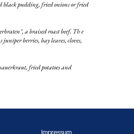
d black pudding, fried onions or fried
rbraten", a braised roast beef. Th e
juniper berries, bay leaves, cloves,
 sauerkraut, fried potatoes and
Impressum