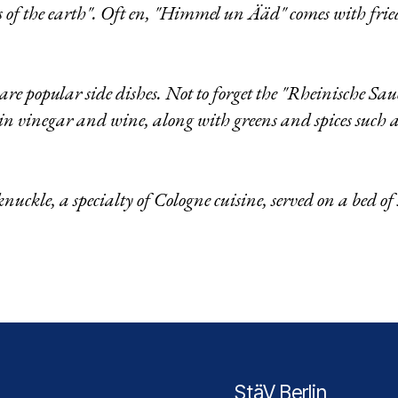
es of the earth". Oft en, "Himmel un Ääd" comes with frie
re popular side dishes. Not to forget the "Rheinische Saue
in vinegar and wine, along with greens and spices such as 
uckle, a specialty of Cologne cuisine, served on a bed of
StäV Berlin