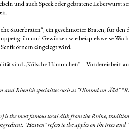
iebeln und auch Speck oder gebratene Leberwurst s
en.
sche Sauerbraten“, ein geschmorter Braten, für den 
, Suppengrün und Gewürzen wie beispielsweise Wach
Senfk örnern eingelegt wird.
lität sind „Kölsche Hämmchen“ – Vordereisbein auf
 and Rhenish specialties such as "Himmel un Ääd" “Rhe
s the most famous local dish from the Rhine, tradition
ngredient. "Heaven" refers to the apples on the trees and 